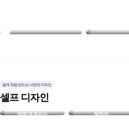
NEW
NEW
멀리서도 한눈에 보이는
장소에 맞게 선택
철제 입간판
실내·실외 배너
쉽게 직접 만드는 나만의 디자인
셀프 디자인
명함/포토카드
청첩장
내가 만든 특별한 한장
평생 기억될 우리만의 청첩장