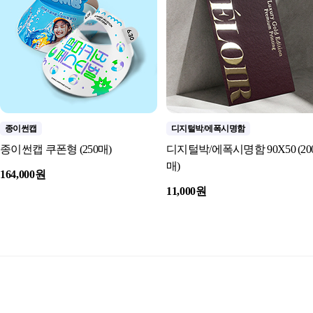
종이썬캡
디지털박/에폭시명함
종이썬캡 쿠폰형 (250매)
디지털박/에폭시명함 90X50 (20
매)
164,000원
11,000원