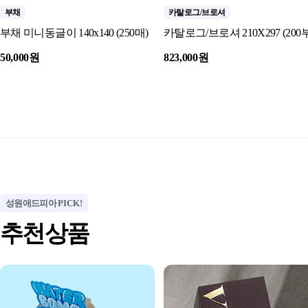
부채
카탈로그/브로셔
부채 미니동글이 140x140 (250매)
카탈로그/브로셔 210X297 (200부
50,000원
823,000원
성원애드피아
PICK!
추천상품