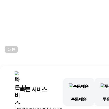
2
/
10
빠른 서비스
주문/배송
묶