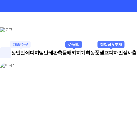
대량주문
쇼핑백
청첩장&부채
상업인쇄
디지털인쇄
판촉물
패키지
기획상품
셀프디자인
실사출