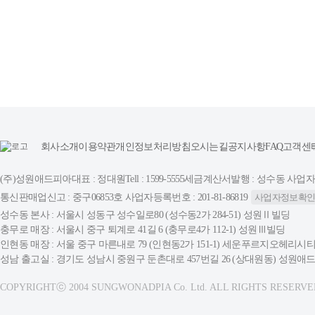
회사소개
이용약관
개인정보처리방침
오시는길
공지사항
FAQ
고객센
(주)성원애드피아
대표 : 정대원
Tell : 1599-5555
세금계산서발행 : 성수동 사업자등록번
통신판매업신고 : 중구06853호 사업자등록번호 : 201-81-86819
사업자정보확
성수동 본사 : 서울시 성동구 성수일로80 (성수동2가 284-51) 성원Ⅱ빌딩
충무로 매장 : 서울시 중구 퇴계로 41길 6 (충무로4가 112-1) 성원Ⅲ빌딩
인현동 매장 : 서울 중구 마른내로 79 (인현동2가 151-1) 세운푸르지오헤리시티
성남 출고실 : 경기도 성남시 중원구 둔촌대로 457번길 26 (상대원동) 성원
COPYRIGHTⓒ 2004 SUNGWONADPIA Co. Ltd. ALL RIGHTS RESERVE