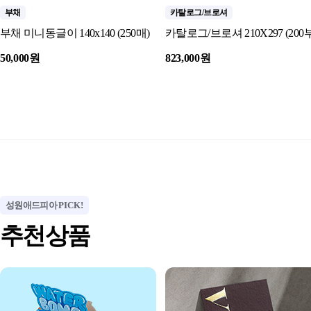
부채
카탈로그/브로셔
부채 미니동글이 140x140 (250매)
카탈로그/브로셔 210X297 (200부
50,000원
823,000원
성원애드피아
PICK!
추천상품