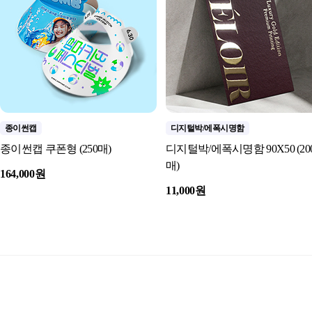
종이썬캡
디지털박/에폭시명함
종이썬캡 쿠폰형 (250매)
디지털박/에폭시명함 90X50 (20
매)
164,000원
11,000원