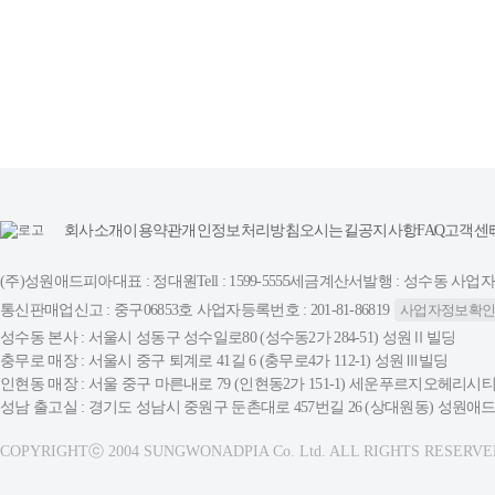
회사소개
이용약관
개인정보처리방침
오시는길
공지사항
FAQ
고객센
(주)성원애드피아
대표 : 정대원
Tell : 1599-5555
세금계산서발행 : 성수동 사업자등록번
통신판매업신고 : 중구06853호 사업자등록번호 : 201-81-86819
사업자정보확
성수동 본사 : 서울시 성동구 성수일로80 (성수동2가 284-51) 성원Ⅱ빌딩
충무로 매장 : 서울시 중구 퇴계로 41길 6 (충무로4가 112-1) 성원Ⅲ빌딩
인현동 매장 : 서울 중구 마른내로 79 (인현동2가 151-1) 세운푸르지오헤리시티
성남 출고실 : 경기도 성남시 중원구 둔촌대로 457번길 26 (상대원동) 성원
COPYRIGHTⓒ 2004 SUNGWONADPIA Co. Ltd. ALL RIGHTS RESERVE