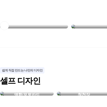
NEW
NEW
멀리서도 한눈에 보이는
장소에 맞게 선택
철제 입간판
실내·실외 배너
쉽게 직접 만드는 나만의 디자인
셀프 디자인
명함/포토카드
청첩장
내가 만든 특별한 한장
평생 기억될 우리만의 청첩장