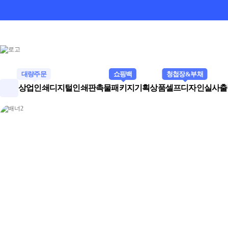
대량주문
쇼핑백
청첩장&부채
상업인쇄
디지털인쇄
판촉물
패키지
기획상품
셀프디자인
실사출