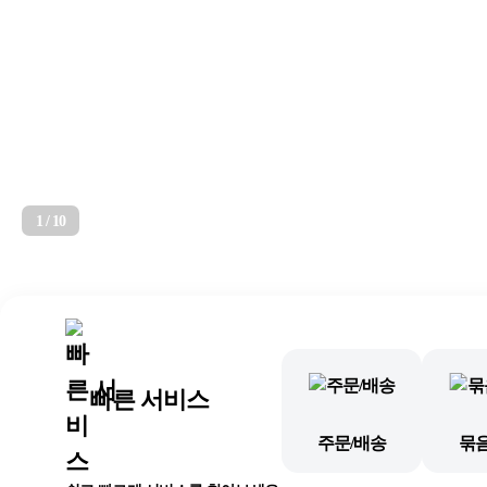
2
/
10
빠른 서비스
주문/배송
묶