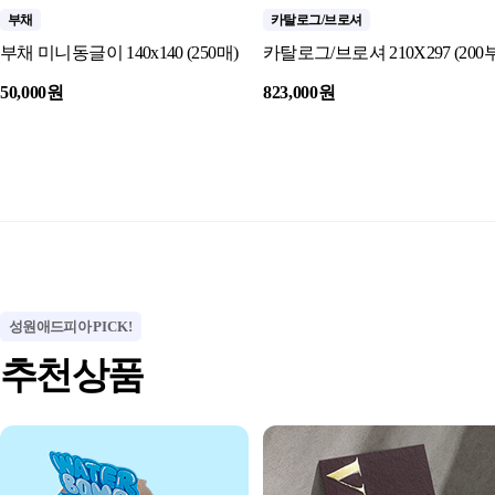
부채
카탈로그/브로셔
부채 미니동글이 140x140 (250매)
카탈로그/브로셔 210X297 (200부
50,000원
823,000원
성원애드피아
PICK!
추천상품