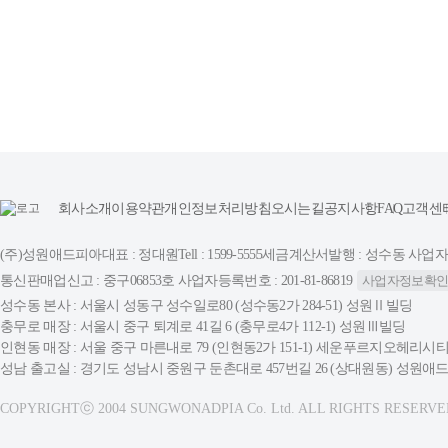
회사소개
이용약관
개인정보처리방침
오시는길
공지사항
FAQ
고객센
(주)성원애드피아
대표 : 정대원
Tell : 1599-5555
세금계산서발행 : 성수동 사업자등록번
통신판매업신고 : 중구06853호 사업자등록번호 : 201-81-86819
사업자정보확
성수동 본사 : 서울시 성동구 성수일로80 (성수동2가 284-51) 성원Ⅱ빌딩
충무로 매장 : 서울시 중구 퇴계로 41길 6 (충무로4가 112-1) 성원Ⅲ빌딩
인현동 매장 : 서울 중구 마른내로 79 (인현동2가 151-1) 세운푸르지오헤리시티
성남 출고실 : 경기도 성남시 중원구 둔촌대로 457번길 26 (상대원동) 성원
COPYRIGHTⓒ 2004 SUNGWONADPIA Co. Ltd. ALL RIGHTS RESERVE