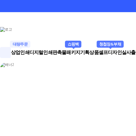
대량주문
쇼핑백
청첩장&부채
상업인쇄
디지털인쇄
판촉물
패키지
기획상품
셀프디자인
실사출