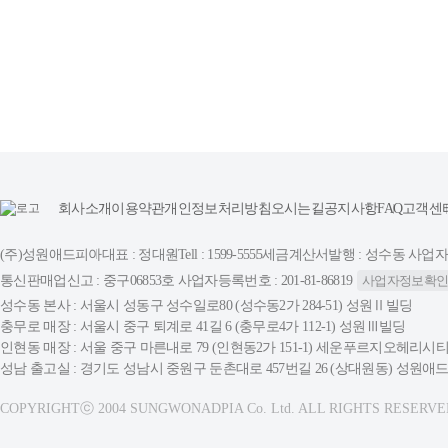
회사소개
이용약관
개인정보처리방침
오시는길
공지사항
FAQ
고객센
(주)성원애드피아
대표 : 정대원
Tell : 1599-5555
세금계산서발행 : 성수동 사업자등록번
통신판매업신고 : 중구06853호 사업자등록번호 : 201-81-86819
사업자정보확
성수동 본사 : 서울시 성동구 성수일로80 (성수동2가 284-51) 성원Ⅱ빌딩
충무로 매장 : 서울시 중구 퇴계로 41길 6 (충무로4가 112-1) 성원Ⅲ빌딩
인현동 매장 : 서울 중구 마른내로 79 (인현동2가 151-1) 세운푸르지오헤리시티
성남 출고실 : 경기도 성남시 중원구 둔촌대로 457번길 26 (상대원동) 성원
COPYRIGHTⓒ 2004 SUNGWONADPIA Co. Ltd. ALL RIGHTS RESERVE