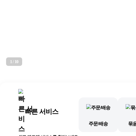
2
/
10
빠른 서비스
주문/배송
묶