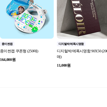
종이썬캡
디지털박/에폭시명함
종이썬캡 쿠폰형 (250매)
디지털박/에폭시명함 90X50 (20
매)
164,000원
11,000원