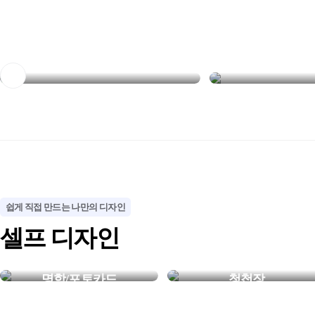
NEW
NEW
멀리서도 한눈에 보이는
장소에 맞게 선택
철제 입간판
실내·실외 배너
쉽게 직접 만드는 나만의 디자인
셀프 디자인
명함/포토카드
청첩장
내가 만든 특별한 한장
평생 기억될 우리만의 청첩장