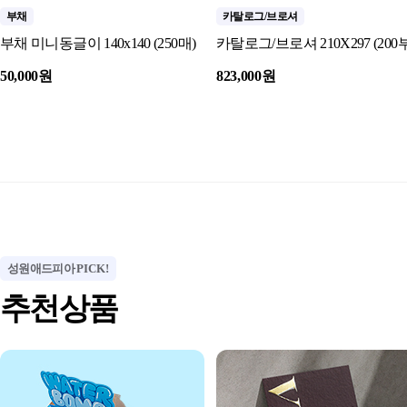
부채
카탈로그/브로셔
부채 미니동글이 140x140 (250매)
카탈로그/브로셔 210X297 (200부
50,000원
823,000원
성원애드피아
PICK!
추천상품