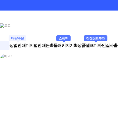
대량주문
쇼핑백
청첩장&부채
상업인쇄
디지털인쇄
판촉물
패키지
기획상품
셀프디자인
실사출